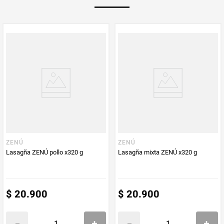
Multiplicador
1
PUM - Medida
320
Peso Neto
320
Producto (kg)
PUM - Unidad
Gramo
de Medida
ZENÚ
ZENÚ
Lasagña ZENÚ pollo x320 g
Lasagña mixta ZENÚ x320 g
$
20
.
900
$
20
.
900