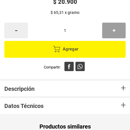
$
20
.
900
$ 65,31
x
gramo
Agregar
+
Descripción
Un delicioso plato listo con pechuga 100% de pollo, pasta de tomate,
+
láminas de pasta Doria, salsa blanca y queso parmesano, para preparar
Datos Técnicos
en horno convencional o microondas.
Unidad de
un
Productos similares
medida