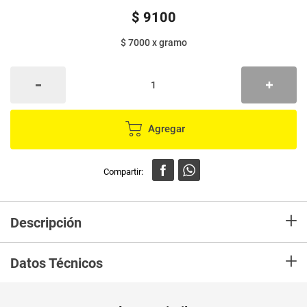
$
9100
$ 7000
x
gramo
Agregar
+
Descripción
En Mercaldas compra Lapiz NAILEN delineador labios rojo x1.3 g
+
Datos Técnicos
Peso Neto
1.3