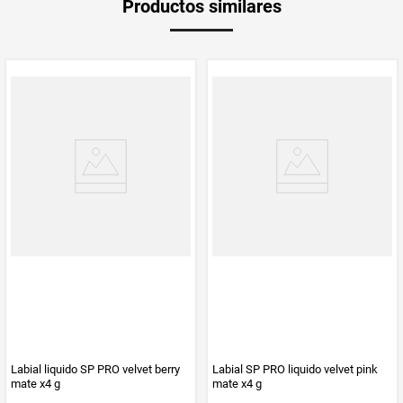
Productos similares
Producto (kg)
PUM - Unidad
Gramo
de Medida
SP PRO
SP PRO
Labial liquido SP PRO velvet berry
Labial SP PRO liquido velvet pink
mate x4 g
mate x4 g
$
23
.
700
$
23
.
700