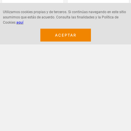
Utilizamos cookies propias y de terceros. Si continúas navegando en este sitio
asumimos que estás de acuerdo. Consulta las finalidades y la Política de
Agregar
Agregar
Cookies
aquí
ACEPTAR
¡Suscribete a nuestro newsletter!
Recibe las ofertas y novedades en tu buzón.
Acepto política de datos, términos y condiciones
Suscribirme