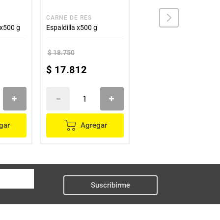
CARNE DE RES
CARNE DE RES
 x500 g
Espaldilla x500 g
Mondongo x500 g
$
18
.
750
$
10
.
450
$
17
.
812
$
9927
gar
Agregar
Agregar
Suscribirme