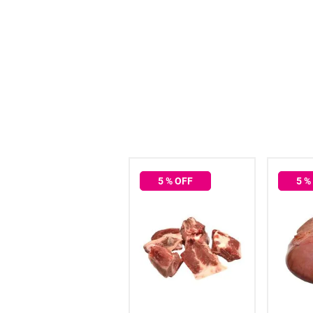
hogar
tecnología
moda
deportes
juguetería
5
% OFF
5
% OFF
5
%