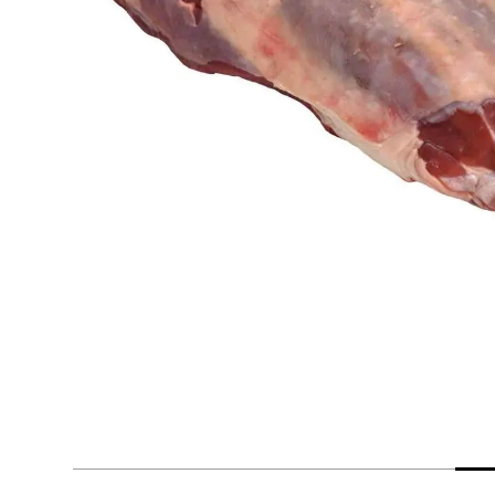
despensa
Arroz
Mantequilla
lácteos y refrigerados
vinos y licores
cuidado del bebé
mascotas
limpieza
cuidado personal
otros