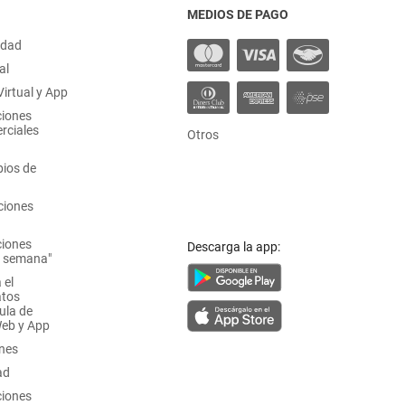
MEDIOS DE PAGO
idad
al
irtual y App
ciones
rciales
Otros
ios de
ciones
ciones
Descarga la app:
a semana"
 el
atos
ula de
Web y App
ones
ad
ciones