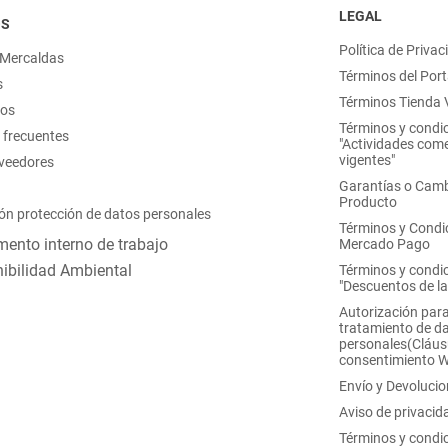
LEGAL
OS
Política de Privac
 Mercaldas
Términos del Port
s
Términos Tienda V
nos
Términos y condi
 frecuentes
"Actividades come
vigentes"
oveedores
Garantías o Camb
Producto
ón protección de datos personales
Términos y Condi
ento interno de trabajo
Mercado Pago
ibilidad Ambiental
Términos y condi
"Descuentos de l
Autorización para
tratamiento de d
personales(Cláus
consentimiento 
Envío y Devoluci
Aviso de privacid
Términos y condi