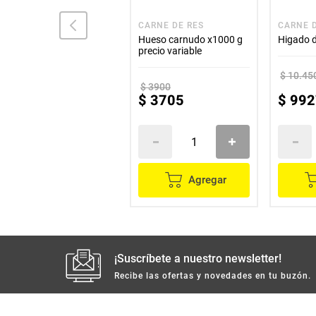
CARNE DE RES
CARNE DE RES
CARNE 
Riñones x500 g
Hueso carnudo x1000 g
Higado d
precio variable
$
2450
$
10
.
45
$
3900
$
2327
$
3705
$
992
Agregar
Agregar
¡Suscríbete a nuestro newsletter!
Recibe las ofertas y novedades en tu buzón.