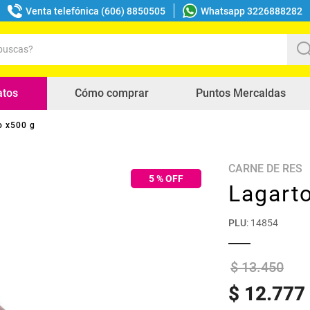
Venta telefónica (606) 8850505
Whatsapp 3226888282
uscas?
s buscados
atos
Cómo comprar
Puntos Mercaldas
o x500 g
CARNE DE RES
5
% OFF
Lagart
PLU
:
14854
$
13
.
450
$
12
.
777