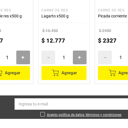
DE RES
CARNE DE RES
CARNE DE RES
e res x500 g
Lagarto x500 g
Picada corriente
0
$
13
.
450
$
2450
7
$
12
.
777
$
2327
Agregar
Agregar
Agre
Acepto política de datos, términos y condiciones