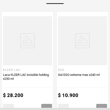
Multiplicador
1
Peso Neto
150
Producto (kg)
PUM - Unidad
Mililitro
de Medida
KLEER LAC
EGO
Laca KLEER LAC invisible holding
Gel EGO extreme max x240 ml
x250 ml
$
28
.
200
$
10
.
900