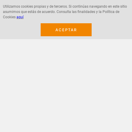
Utilizamos cookies propias y de terceros. Si continúas navegando en este sitio
asumimos que estás de acuerdo. Consulta las finalidades y la Política de
Agregar
Agregar
Cookies
aquí
ACEPTAR
¡Suscribete a nuestro newsletter!
Recibe las ofertas y novedades en tu buzón.
Acepto política de datos, términos y condiciones
Suscribirme
+
CONTACTANOS