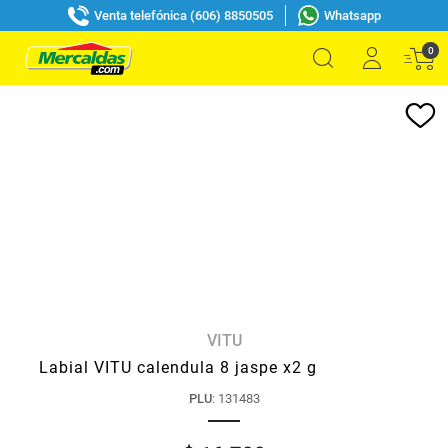
Venta telefónica (606) 8850505
Whatsapp
0
VITU
Labial VITU calendula 8 jaspe x2 g
PLU
:
131483