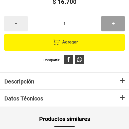
$
16
.
700
Agregar
+
Descripción
En mercaldas compra Labial VITU calendula 5 azucena x2 g
+
Datos Técnicos
Productos similares