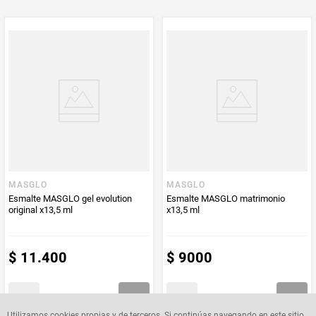
MASGLO
MASGLO
Esmalte MASGLO gel evolution
Esmalte MASGLO matrimonio
original x13,5 ml
x13,5 ml
$
11
.
400
$
9000
Utilizamos cookies propias y de terceros. Si continúas navegando en este sitio