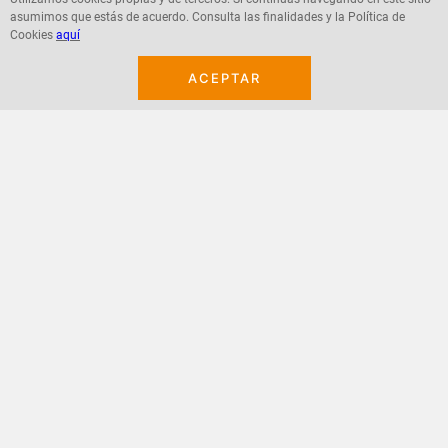
asumimos que estás de acuerdo. Consulta las finalidades y la Política de
Agregar
Agregar
Cookies
aquí
ACEPTAR
¡Suscribete a nuestro newsletter!
Recibe las ofertas y novedades en tu buzón.
Acepto política de datos, términos y condiciones
Suscribirme
+
CONTACTANOS