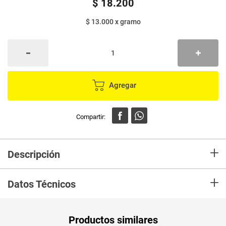
$
18
.
200
$ 13.000
x
gramo
Agregar
+
Descripción
En mercaldas compra Labial MASGLO col pow humana x1.4 g
+
Datos Técnicos
Productos similares