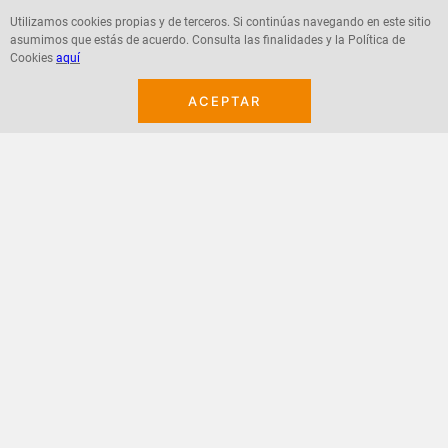
Utilizamos cookies propias y de terceros. Si continúas navegando en este sitio
asumimos que estás de acuerdo. Consulta las finalidades y la Política de
Agregar
Agregar
Cookies
aquí
ACEPTAR
¡Suscribete a nuestro newsletter!
Recibe las ofertas y novedades en tu buzón.
Acepto política de datos, términos y condiciones
Suscribirme
+
CONTACTANOS