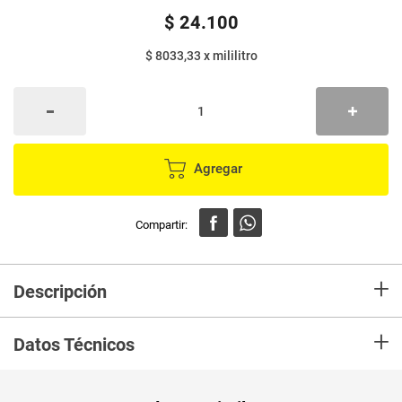
$
24
.
100
$ 8033,33
x
mililitro
Agregar
+
Descripción
labial líquido resist atrevida, larga duracion, no transfiere, a prueba de
+
besos
Datos Técnicos
Unidad de
un