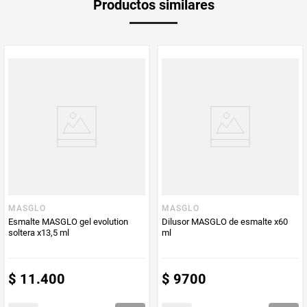
Productos similares
medida
Multiplicador
1
PUM - Medida
3
Peso Neto
3
Producto (kg)
PUM - Unidad
Mililitro
de Medida
MASGLO
MASGLO
Esmalte MASGLO gel evolution
Dilusor MASGLO de esmalte x60
soltera x13,5 ml
ml
$
11
.
400
$
9700