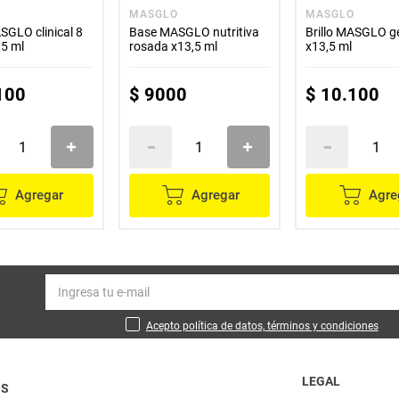
O
MASGLO
MASGLO
GLO clinical 8
Base MASGLO nutritiva
Brillo MASGLO ge
,5 ml
rosada x13,5 ml
x13,5 ml
100
$
9000
$
10
.
100
Agregar
Agregar
Agre
Acepto política de datos, términos y condiciones
LEGAL
OS