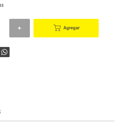
33
Agregar
s