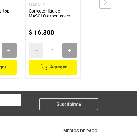
MASGLO
MASGLO
l top
Corrector liquido
Base liquida MASGLO
MASGLO expert cover
real perfect claro 2 x20 g
claro x2 g
$
16
.
300
$
27
.
900
gar
Agregar
Agregar
Suscribirme
MEDIOS DE PAGO