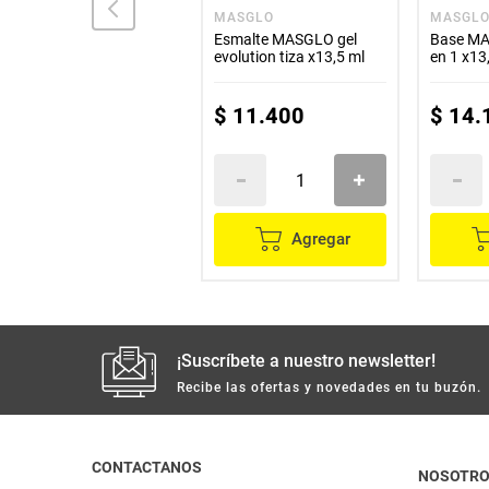
VITÚ
MASGLO
MASGL
Polvo VITU suelto x22 g
Esmalte MASGLO gel
Base MAS
evolution tiza x13,5 ml
en 1 x13
$
20
.
900
$
11
.
400
$
14
.
Agregar
Agregar
¡Suscríbete a nuestro newsletter!
Recibe las ofertas y novedades en tu buzón.
CONTACTANOS
NOSOTR