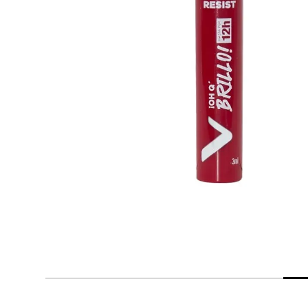
despensa
Arroz
Mantequilla
lácteos y refrigerados
vinos y licores
cuidado del bebé
mascotas
limpieza
cuidado personal
otros