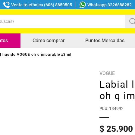
Venta telefónica (606) 8850505
Whatsapp 3226888282
uscas?
s buscados
atos
Cómo comprar
Puntos Mercaldas
l liquido VOGUE oh q imparable x3 ml
VOGUE
Labial
oh q im
PLU
:
134992
$
25
.
900