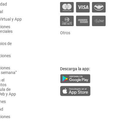
idad
al
irtual y App
ciones
rciales
Otros
ios de
ciones
ciones
Descarga la app:
a semana"
 el
atos
ula de
Web y App
ones
ad
ciones