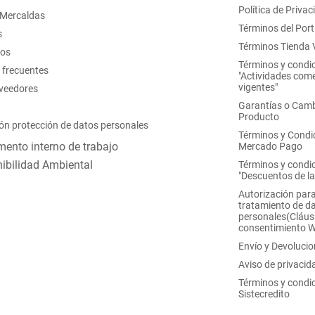
Política de Privac
 Mercaldas
Términos del Port
s
Términos Tienda V
nos
Términos y condi
 frecuentes
"Actividades come
vigentes"
oveedores
Garantías o Camb
Producto
ón protección de datos personales
Términos y Condi
ento interno de trabajo
Mercado Pago
ibilidad Ambiental
Términos y condi
"Descuentos de l
Autorización para
tratamiento de d
personales(Cláus
consentimiento 
Envío y Devoluci
Aviso de privacid
Términos y condi
Sistecredito