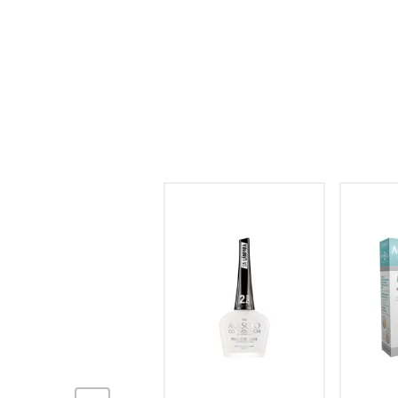
hogar
tecnología
moda
deportes
juguetería