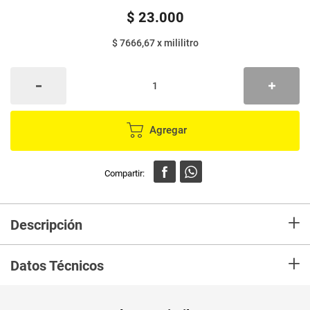
$
23
.
000
$ 7666,67
x
mililitro
Agregar
+
Descripción
Brinda un acabado 100% mate, duración de hasta 14 horas que no
+
transfiere y es aprueba de besos Labial liquido resist colección latin flow
Datos Técnicos
para que expreses tu flow latino, con acabado 100% mate y hasta 14
horas de duración, no transfiere.
Peso Neto
3