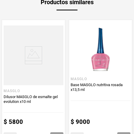
Productos similares
Producto (kg)
PUM - Unidad
Mililitro
de Medida
MASGLO
Base MASGLO nutritiva rosada
x13,5 ml
MASGLO
Dilusor MASGLO de esmalte gel
evolution x10 ml
$
5800
$
9000