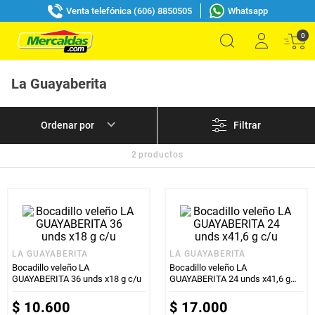
Venta telefónica (606) 8850505
Whatsapp
0
La Guayaberita
Filtrar
2
productos
LA GUAYABERITA
LA GUAYABERITA
Bocadillo veleño LA
Bocadillo veleño LA
GUAYABERITA 36 unds x18 g c/u
GUAYABERITA 24 unds x41,6 g
c/u
$
10
.
600
$
17
.
000