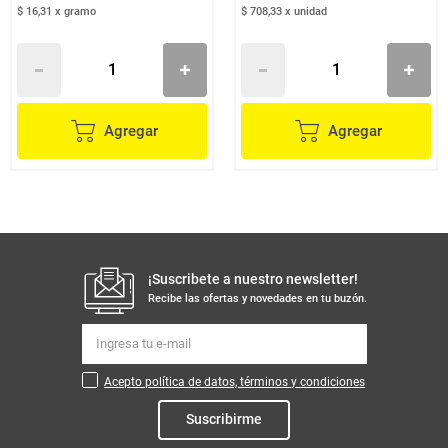
$ 16,31
x
gramo
$ 708,33
x
unidad
Agregar
Agregar
¡Suscribete a nuestro newsletter!
Recibe las ofertas y novedades en tu buzón.
Acepto política de datos, términos y condiciones
Suscribirme