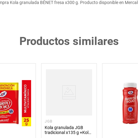
pra Kola granulada BÉNET fresa x300 g. Producto disponible en Merca
Productos similares
JGB
Kola granulada JGB
tradicional x135 g +Kola
granulada x80 g precio