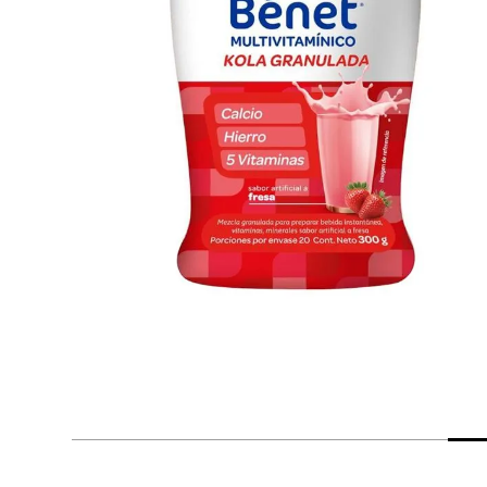
despensa
Arroz
Mantequilla
lácteos y refrigerados
vinos y licores
cuidado del bebé
mascotas
limpieza
cuidado personal
otros