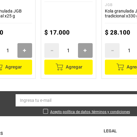
especial
JGB
anulada JGB
Kola granulada 
nal x25 g
tradicional x330 
0
$
17
.
000
$
28
.
100
Agregar
Agregar
Agre
Acepto política de datos, términos y condiciones
LEGAL
OS