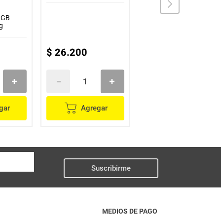
JGB
JGB
Kola granulada JGB
g
x1200 g
$
26
.
200
$
69
.
000
gar
Agregar
Agregar
Suscribirme
MEDIOS DE PAGO