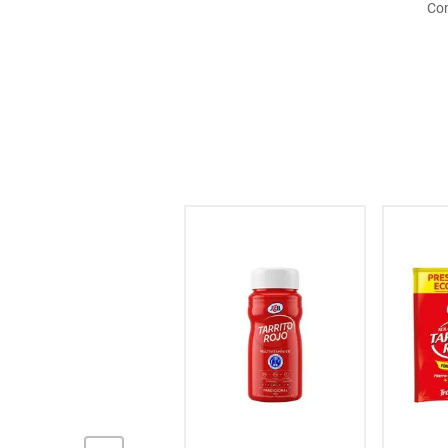
Com
hogar
tecnología
moda
deportes
juguetería