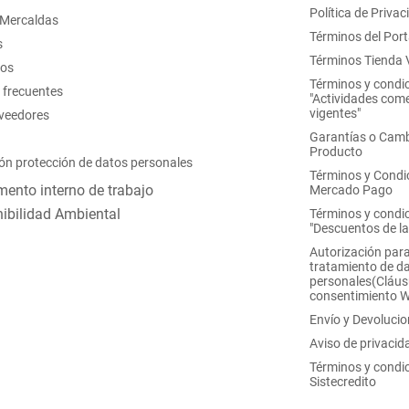
Política de Privac
 Mercaldas
Términos del Port
s
Términos Tienda V
nos
Términos y condi
 frecuentes
"Actividades come
vigentes"
oveedores
Garantías o Camb
Producto
ón protección de datos personales
Términos y Condi
ento interno de trabajo
Mercado Pago
ibilidad Ambiental
Términos y condi
"Descuentos de l
Autorización para
tratamiento de d
personales(Cláus
consentimiento 
Envío y Devoluci
Aviso de privacid
Términos y condi
Sistecredito