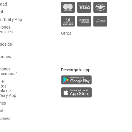
idad
al
irtual y App
ciones
rciales
Otros
ios de
ciones
ciones
Descarga la app:
a semana"
 el
atos
ula de
Web y App
ones
ad
ciones