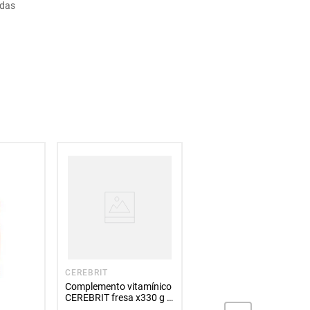
ldas
CEREBRIT
Complemento vitamínico
CEREBRIT fresa x330 g +
1 x 50 g precio especial