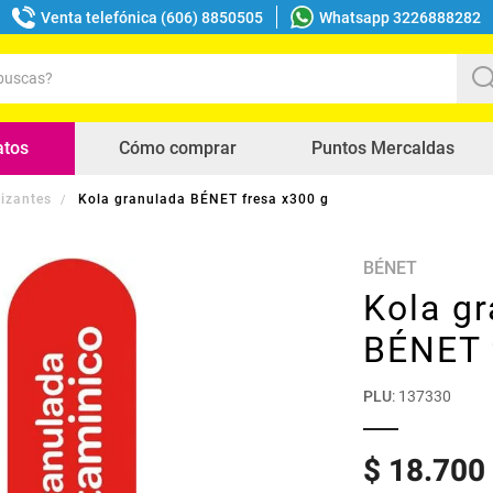
Venta telefónica (606) 8850505
Whatsapp 3226888282
uscas?
s buscados
atos
Cómo comprar
Puntos Mercaldas
izantes
Kola granulada BÉNET fresa x300 g
BÉNET
Kola g
BÉNET 
PLU
:
137330
$
18
.
700