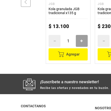
JGB
JGB
JGB
Kola granulada JGB
Kola granulada JGB
Kola gr
tradicional x330 g + 1
tradicional x135 g
tradicio
fresa x80 g precio
especial
$
32
.
800
$
13
.
100
$
230
Agregar
Agregar
¡Suscríbete a nuestro newsletter!
Recibe las ofertas y novedades en tu buzón.
CONTACTANOS
NOSOTR