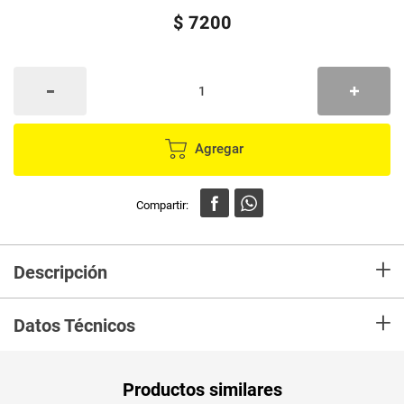
$
7200
Agregar
+
Descripción
En Mercaldas compra Kit odontologico COLDENT adulto sin crema
+
Datos Técnicos
Productos similares