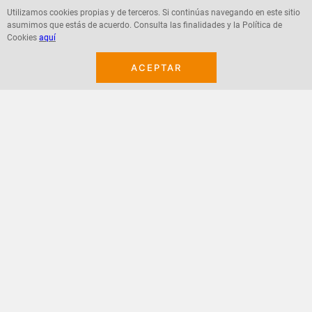
Utilizamos cookies propias y de terceros. Si continúas navegando en este sitio
asumimos que estás de acuerdo. Consulta las finalidades y la Política de
Agregar
Agregar
Cookies
aquí
ACEPTAR
¡Suscribete a nuestro newsletter!
Recibe las ofertas y novedades en tu buzón.
Acepto política de datos, términos y condiciones
Suscribirme
+
CONTACTANOS