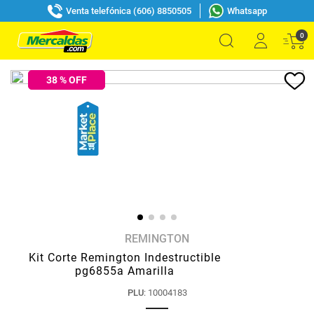
Venta telefónica (606) 8850505
Whatsapp
0
38
% OFF
REMINGTON
Kit Corte Remington Indestructible
pg6855a Amarilla
PLU
:
10004183