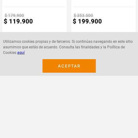
Producto
Pallevarlo
Enviado Por
$
179
.
900
$
353
.
500
$
119
.
900
$
199
.
900
Bluetooth
N/A
Utilizamos cookies propias y de terceros. Si continúas navegando en este sitio
Vendido por
Pallevarlo
asumimos que estás de acuerdo. Consulta las finalidades y la Política de
Cookies
aquí
Agregar
Agregar
Material
plastico
ACEPTAR
Marca
Remington
¡Suscribete a nuestro newsletter!
Recibe las ofertas y novedades en tu buzón.
Acepto política de datos, términos y condiciones