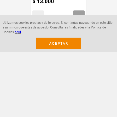
$
13
.
000
Utilizamos cookies propias y de terceros. Si continúas navegando en este sitio
asumimos que estás de acuerdo. Consulta las finalidades y la Política de
Agregar
Cookies
aquí
ACEPTAR
¡Suscribete a nuestro newsletter!
Recibe las ofertas y novedades en tu buzón.
Acepto política de datos, términos y condiciones
Suscribirme