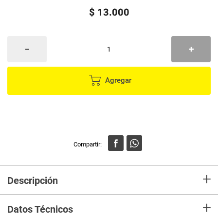
$
13
.
000
Agregar
+
Descripción
En mercaldas compra Kit cocina guantes HAODA + agarradera HD-4275
+
Datos Técnicos