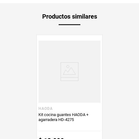
Producto
Mercaldas
Productos similares
Enviado Por
Vendido por
Mercaldas
HAODA
Kit cocina guantes HAODA +
agarradera HD-4275