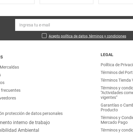
Acepto política de datos, términos y condiciones
LEGAL
OS
Política de Privac
 Mercaldas
Términos del Port
s
Términos Tienda V
nos
Términos y condi
 frecuentes
"Actividades come
vigentes"
oveedores
Garantías o Camb
Producto
ón protección de datos personales
Términos y Condi
ento interno de trabajo
Mercado Pago
ibilidad Ambiental
Términos y condi