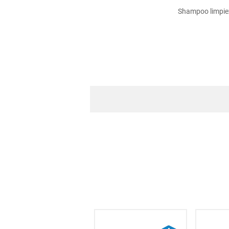
hogar
Shampoo limpiez
tecnología
moda
deportes
juguetería
Con ingredientes certificados por Ec