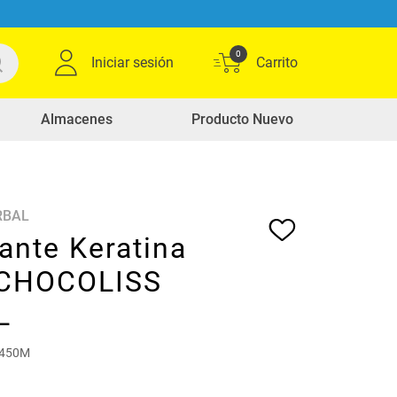
0
Iniciar sesión
Almacenes
Producto Nuevo
RBAL
sante Keratina
 CHOCOLISS
L
E450M