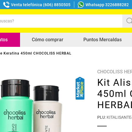
Venta telefónica (606) 8850505
Whatsapp 3226888282
uscas?
s buscados
atos
Cómo comprar
Puntos Mercaldas
nte Keratina 450ml CHOCOLISS HERBAL
CHOCOLISS HE
Kit Ali
450ml
HERBA
PLU
:
KITALISANT