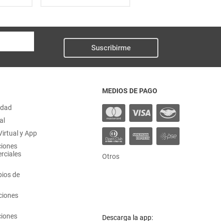
Suscribirme
MEDIOS DE PAGO
idad
al
irtual y App
ciones
rciales
Otros
ios de
ciones
ciones
Descarga la app: