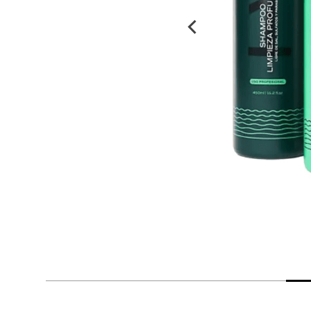
despensa
Arroz
Mantequilla
lácteos y refrigerados
vinos y licores
cuidado del bebé
mascotas
limpieza
cuidado personal
otros