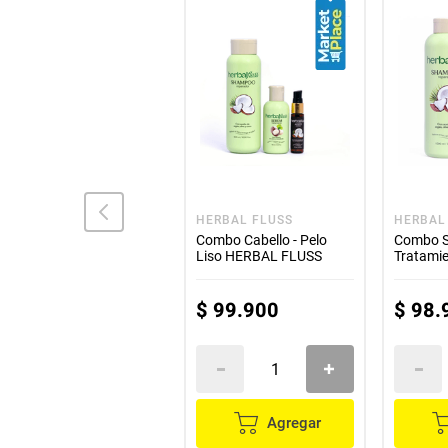
6.
3. Aplica el p
HERBAL FLUSS
HERBAL FLUSS
HERBAL
Combo reparacion
Combo Cabello - Pelo
Combo 
intensiva HERBAL FLUSS
Liso HERBAL FLUSS
Tratami
FLUSS
$
127
.
900
$
99
.
900
$
98
.
7.
Agregar
Agregar