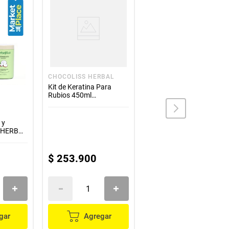
vo)
CHOCOLISS HERBAL
Kit de Keratina Para
Rubios 450ml
CHOCOLISS HERBAL
eta reparadora)
CHOCOLISS HERBAL
 y
Kit Alisante Keratina
r HERBAL
1000ml CHOCOLISS
HERBAL
$
253
.
900
$
424
.
900
vo)
gar
Agregar
Agregar