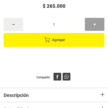
$
265
.
000
Agregar
+
Descripción
El serum nocturno de Kerastase Blond Absolu Cicanuit es un producto
ideal para todo tipo de cabello rubio, este suero sin enjuague hidrata