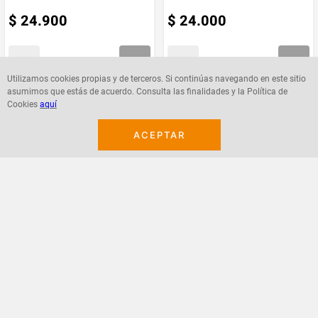
$
24
.
900
$
24
.
000
Marca
Kerastase
Utilizamos cookies propias y de terceros. Si continúas navegando en este sitio
asumimos que estás de acuerdo. Consulta las finalidades y la Política de
Agregar
Agregar
Cookies
aquí
ACEPTAR
¡Suscribete a nuestro newsletter!
Recibe las ofertas y novedades en tu buzón.
Acepto política de datos, términos y condiciones
Suscribirme