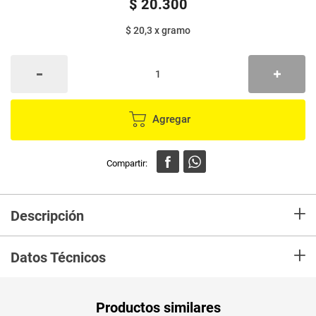
$
20
.
300
$ 20,3
x
gramo
Agregar
+
Descripción
En mercaldas compra Kéfir SELETTI stevia x1000 g
+
Datos Técnicos
Unidad de
gr
Productos similares
medida