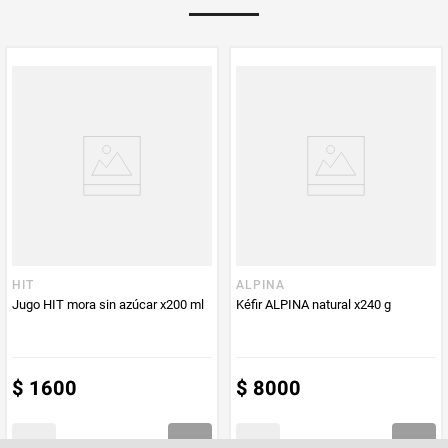
Multiplicador
1
PUM - Medida
1000
Peso Neto
1000
Producto (kg)
PUM - Unidad
Gramo
de Medida
HIT
ALPINA
Jugo HIT mora sin azúcar x200 ml
Kéfir ALPINA natural x240 g
$
1600
$
8000