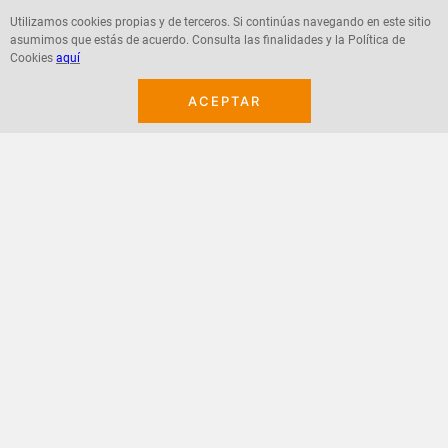
Utilizamos cookies propias y de terceros. Si continúas navegando en este sitio
asumimos que estás de acuerdo. Consulta las finalidades y la Política de
Agregar
Agregar
Cookies
aquí
ACEPTAR
¡Suscribete a nuestro newsletter!
Recibe las ofertas y novedades en tu buzón.
Acepto política de datos, términos y condiciones
Suscribirme
+
CONTACTANOS