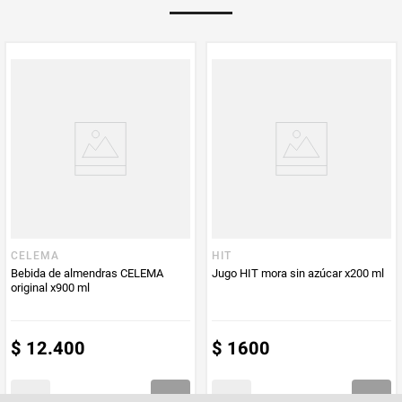
Multiplicador
1
PUM - Medida
150
Peso Neto
150
Producto (kg)
PUM - Unidad
Gramo
de Medida
CELEMA
HIT
Bebida de almendras CELEMA
Jugo HIT mora sin azúcar x200 ml
original x900 ml
$
12
.
400
$
1600