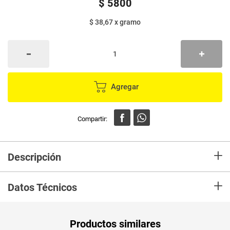
$
5800
$ 38,67
x
gramo
Agregar
+
Descripción
En mercaldas compra Kéfir natural CELEMA + granola x150 g
+
Datos Técnicos
Unidad de
g
Productos similares
medida