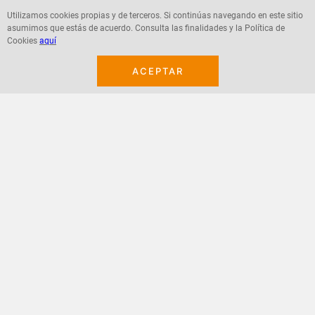
Utilizamos cookies propias y de terceros. Si continúas navegando en este sitio
asumimos que estás de acuerdo. Consulta las finalidades y la Política de
Agregar
Agregar
Cookies
aquí
ACEPTAR
¡Suscribete a nuestro newsletter!
Recibe las ofertas y novedades en tu buzón.
Acepto política de datos, términos y condiciones
Suscribirme
+
CONTACTANOS