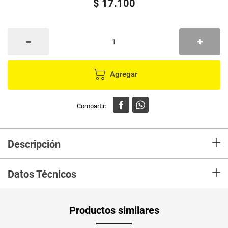
$
17
.
100
Agregar
+
Descripción
En mercaldas compra Juguete PRANA para mascotas
+
Datos Técnicos
Productos similares