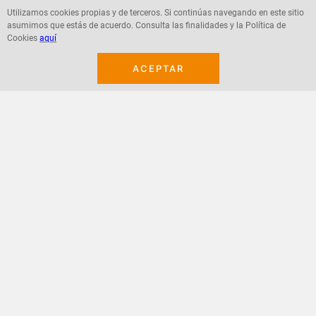
Utilizamos cookies propias y de terceros. Si continúas navegando en este sitio
asumimos que estás de acuerdo. Consulta las finalidades y la Política de
Agregar
Agregar
Cookies
aquí
ACEPTAR
¡Suscribete a nuestro newsletter!
Recibe las ofertas y novedades en tu buzón.
Acepto política de datos, términos y condiciones
Suscribirme
+
CONTACTANOS