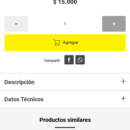
$
15
.
000
Agregar
+
Descripción
En mercaldas compra Juguete PRANA gusano para mascotas
+
Datos Técnicos
Productos similares