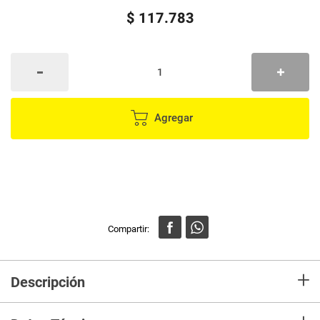
$
117
.
783
Agregar
+
Descripción
Incluye Punta de cruz 1" PHI a PH3 (19) Puntas planas 1" 3 a 12 mm (5)
Puntas cuadradas 1" S1 a S3 (9) Puntas hexagonales 1" 1/16" a 7/64" (10)