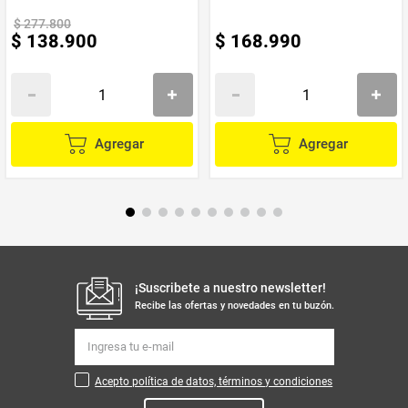
$
277
.
800
$
138
.
900
$
168
.
990
Agregar
Agregar
¡Suscribete a nuestro newsletter!
Recibe las ofertas y novedades en tu buzón.
Acepto política de datos, términos y condiciones