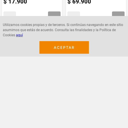
$
17
.
900
$
69
.
900
Utilizamos cookies propias y de terceros. Si continúas navegando en este sitio
asumimos que estás de acuerdo. Consulta las finalidades y la Política de
Agregar
Agregar
Cookies
aquí
ACEPTAR
¡Suscribete a nuestro newsletter!
Recibe las ofertas y novedades en tu buzón.
Acepto política de datos, términos y condiciones
Suscribirme