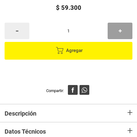
$
59
.
300
Agregar
+
Descripción
En mercaldas compra Juego de accesorios J&S HOME para baño 6 piezas
+
negro
Datos Técnicos