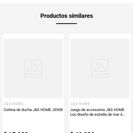
Garantía
1 mes
Productos similares
Producto
Producto
Mercaldas
Enviado Por
Vendido por
Mercaldas
J&S HOME
J&S HOME
Cortina de ducha J&S HOME JS008
Juego de accesorios J&S HOME
con diseño de estrella de mar 4
piezas