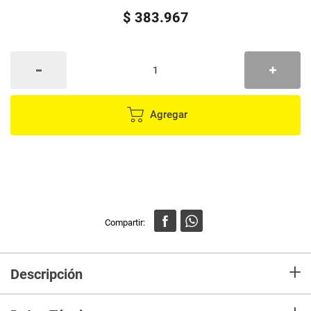
$
383
.
967
Agregar
+
Descripción
El Juego De 7 Herramientas Para Hojalatero Truper Jm-Ho, con el SKU
T100785, es la elección ideal para profesionales que buscan calidad y