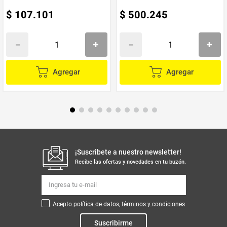
$
107
.
101
$
500
.
245
Agregar
Agregar
¡Suscribete a nuestro newsletter!
Recibe las ofertas y novedades en tu buzón.
Acepto política de datos, términos y condiciones
Suscribirme