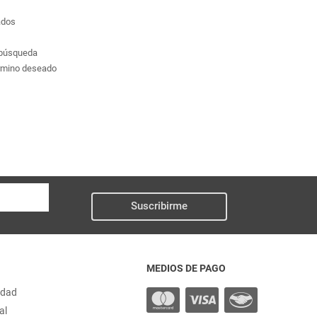
ados
a búsqueda
érmino deseado
Suscribirme
MEDIOS DE PAGO
idad
al