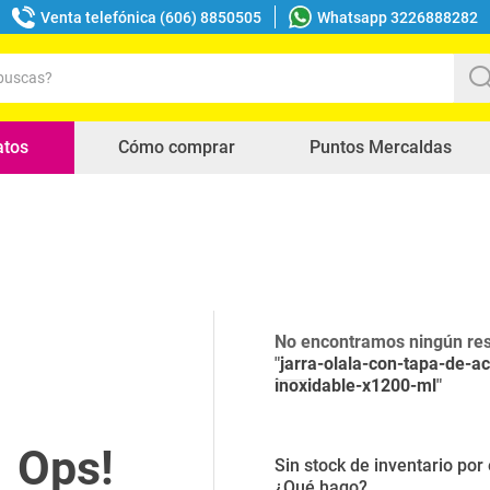
Venta telefónica (606) 8850505
Whatsapp 3226888282
uscas?
s buscados
atos
Cómo comprar
Puntos Mercaldas
No encontramos ningún res
"
jarra-olala-con-tapa-de-a
inoxidable-x1200-ml
"
Sin stock de inventario po
¿Qué hago?