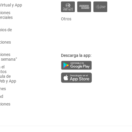
irtual y App
ciones
rciales
Otros
ios de
ciones
ciones
Descarga la app:
a semana"
 el
atos
ula de
Web y App
ones
ad
ciones