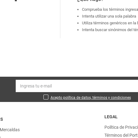
Comprueba los términos ingres
Intenta utilizar una sola palabra
Utiliza términos genéricos en l
Intenta buscar sinónimos del t
Acepto política de datos, términos y condiciones
LEGAL
OS
Política de Privac
 Mercaldas
Términos del Port
s