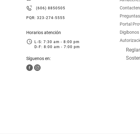
hogar
Contacte
(606) 8850505
Preguntas
PQR: 323-274-5555
tecnología
Portal Pr
Digibonos
Horarios atención
Autorizaci
moda
L-S: 7:30 am - 8:00 pm
D-F: 8:00 am - 7:00 pm
Reglam
Sosten
Síguenos en:
deportes
juguetería