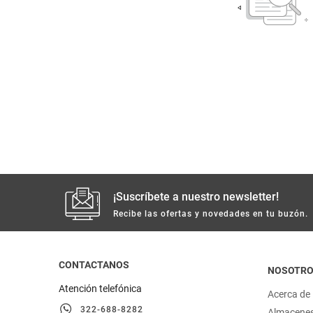
despensa
Arroz
Mantequilla
lácteos y refrigerados
vinos y licores
cuidado del bebé
mascotas
¡Suscríbete a nuestro newsletter!
limpieza
Recibe las ofertas y novedades en tu buzón.
cuidado personal
CONTACTANOS
NOSOTR
otros
Atención telefónica
Acerca de
322-688-8282
Almacene