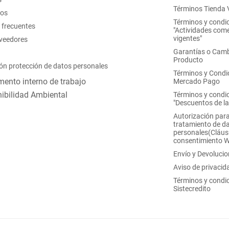
Términos Tienda V
nos
Términos y condi
 frecuentes
"Actividades come
vigentes"
oveedores
Garantías o Camb
Producto
ón protección de datos personales
Términos y Condi
ento interno de trabajo
Mercado Pago
ibilidad Ambiental
Términos y condi
"Descuentos de l
Autorización para
tratamiento de d
personales(Cláus
consentimiento 
Envío y Devoluci
Aviso de privacid
Términos y condi
Sistecredito