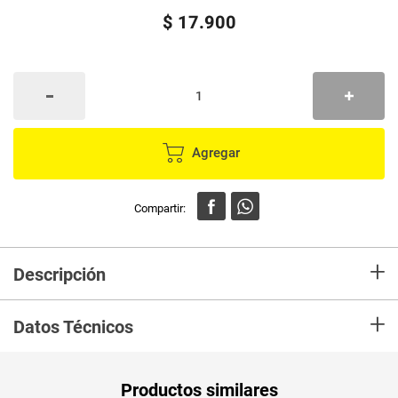
$
17
.
900
Agregar
+
Descripción
Jarra IMUSA americana x2 litros ref.127570
+
Datos Técnicos
Unidad de
un
Productos similares
medida