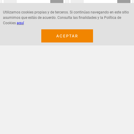
Utilizamos cookies propias y de terceros. Si continúas navegando en este sitio
asumimos que estás de acuerdo. Consulta las finalidades y la Política de
Agregar
Agregar
Cookies
aquí
ACEPTAR
¡Suscribete a nuestro newsletter!
Recibe las ofertas y novedades en tu buzón.
Acepto política de datos, términos y condiciones
Suscribirme