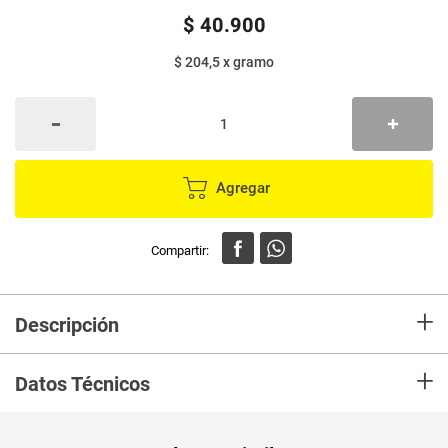
$
40
.
900
$ 204,5
x
gramo
Agregar
+
Descripción
Jamón serrano LA FACTORIA queso cabra x200 g
+
Datos Técnicos
Peso Neto
200