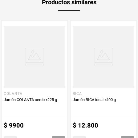
Productos similares
Producto (kg)
PUM - Unidad
Gramo
de Medida
COLANTA
RICA
Jamón COLANTA cerdo x225 g
Jamón RICA ideal x400 g
$
9900
$
12
.
800