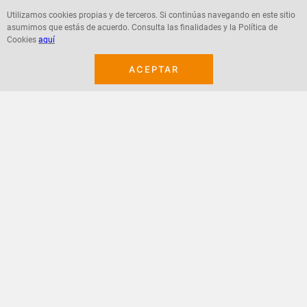
Utilizamos cookies propias y de terceros. Si continúas navegando en este sitio
asumimos que estás de acuerdo. Consulta las finalidades y la Política de
Agregar
Agregar
Cookies
aquí
ACEPTAR
¡Suscribete a nuestro newsletter!
Recibe las ofertas y novedades en tu buzón.
Acepto política de datos, términos y condiciones
Suscribirme
+
CONTACTANOS