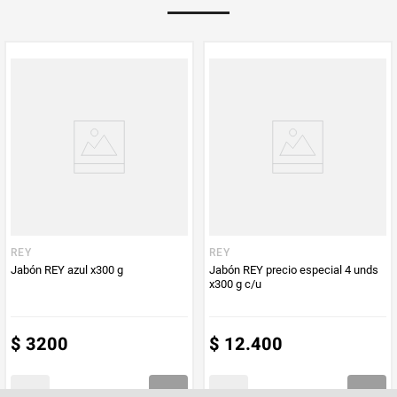
PUM - Medida
230
Peso Neto
230
Producto (kg)
PUM - Unidad
Gramo
de Medida
REY
REY
Jabón REY azul x300 g
Jabón REY precio especial 4 unds
x300 g c/u
$
3200
$
12
.
400