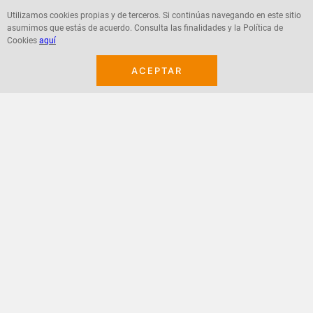
Utilizamos cookies propias y de terceros. Si continúas navegando en este sitio
asumimos que estás de acuerdo. Consulta las finalidades y la Política de
Agregar
Agregar
Cookies
aquí
ACEPTAR
¡Suscribete a nuestro newsletter!
Recibe las ofertas y novedades en tu buzón.
Acepto política de datos, términos y condiciones
Suscribirme
+
CONTACTANOS