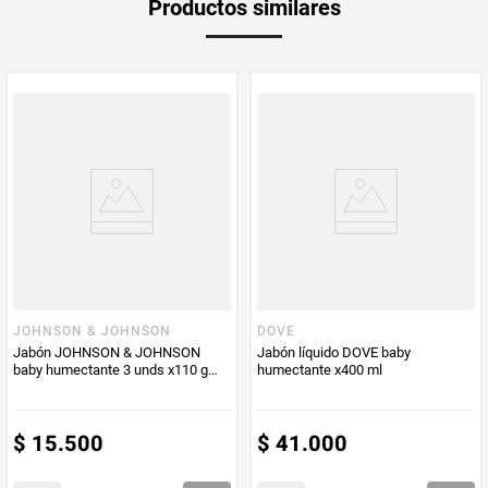
Productos similares
Producto (kg)
PUM - Unidad
Gramo
de Medida
JOHNSON & JOHNSON
DOVE
Jabón JOHNSON & JOHNSON
Jabón líquido DOVE baby
baby humectante 3 unds x110 g
humectante x400 ml
c/u
$
15
.
500
$
41
.
000