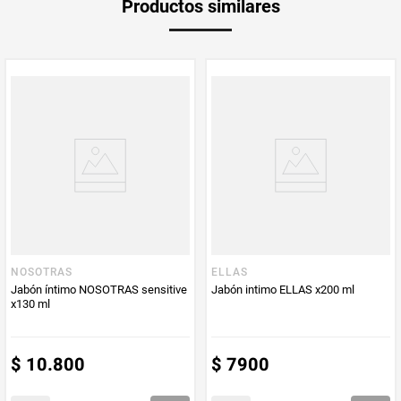
Productos similares
medida
Multiplicador
1
PUM - Medida
200
Peso Neto
200
Producto (kg)
PUM - Unidad
Mililitro
de Medida
NOSOTRAS
ELLAS
Jabón íntimo NOSOTRAS sensitive
Jabón intimo ELLAS x200 ml
x130 ml
$
10
.
800
$
7900