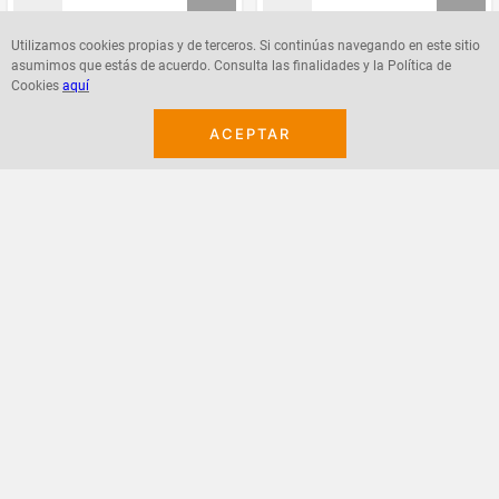
Utilizamos cookies propias y de terceros. Si continúas navegando en este sitio
asumimos que estás de acuerdo. Consulta las finalidades y la Política de
Agregar
Agregar
Cookies
aquí
ACEPTAR
¡Suscribete a nuestro newsletter!
Recibe las ofertas y novedades en tu buzón.
Acepto política de datos, términos y condiciones
Suscribirme