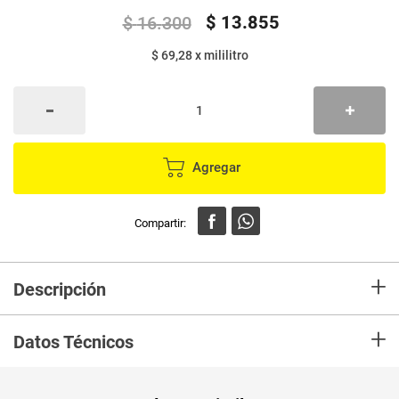
$
13
.
855
$
16
.
300
$ 69,28
x
mililitro
Agregar
+
Descripción
En Mercaldas compra Jabon Intimo NOSOTRAS FrescuraExtrema X200 Ml
+
Frasco Marca NOSOTRAS y recibelo en tu casa en minutos.
Datos Técnicos
Unidad de
un