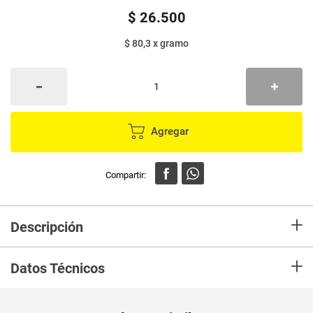
$
26
.
500
$ 80,3
x
gramo
Agregar
+
Descripción
Cuida de tu zona v con jabones íntimos entiban,
+
sintiéndote libre y segura de infecciones e irritaciones.
Datos Técnicos
Unidad de
un