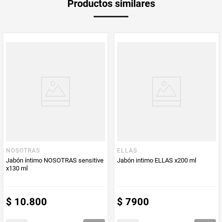
Productos similares
medida
Multiplicador
1
PUM - Medida
330
Peso Neto
330
Producto (kg)
PUM - Unidad
Gramo
de Medida
NOSOTRAS
ELLAS
Jabón íntimo NOSOTRAS sensitive
Jabón intimo ELLAS x200 ml
x130 ml
$
10
.
800
$
7900