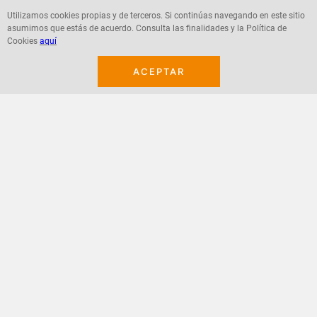
Utilizamos cookies propias y de terceros. Si continúas navegando en este sitio
asumimos que estás de acuerdo. Consulta las finalidades y la Política de
Agregar
Agregar
Cookies
aquí
ACEPTAR
¡Suscribete a nuestro newsletter!
Recibe las ofertas y novedades en tu buzón.
Acepto política de datos, términos y condiciones
Suscribirme
+
CONTACTANOS