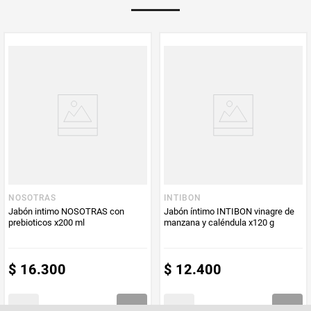
PUM - Unidad
Mililitro
de Medida
NOSOTRAS
INTIBON
Jabón intimo NOSOTRAS con
Jabón íntimo INTIBON vinagre de
prebioticos x200 ml
manzana y caléndula x120 g
$
16
.
300
$
12
.
400