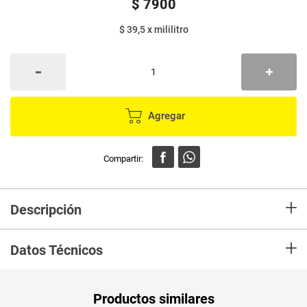
$
7900
$ 39,5
x
mililitro
Agregar
+
Descripción
Ayuda a mantener el pH regulado y balanceado de la zona
+
íntima.VITAMINAEYEXTRACTOSNATURALESDEALOEVERA,MANZANILLAYCA
Datos Técnicos
la humectación de la piel y a disminuir las posibles irritaciones.
Peso Neto
200
Productos similares
Producto (kg)