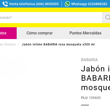
Venta telefónica (606) 8850505
Whatsapp 3226888282
uscas?
s buscados
atos
Cómo comprar
Puntos Mercaldas
es Íntimos
Jabón intimo BABARIA rosa mosqueta x300 ml
BABARIA
Jabón 
BABARI
mosque
PLU
:
109600