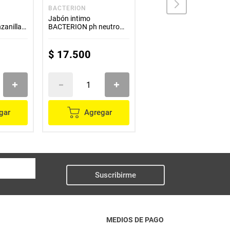
BACTERION
BACTERION
Jabón intimo
Jabón intimo
anilla
BACTERION ph neutro
BACTERION manzanilla
x220 ml
caléndula x220 ml
$
17
.
500
$
17
.
500
gar
Agregar
Agregar
Suscribirme
MEDIOS DE PAGO