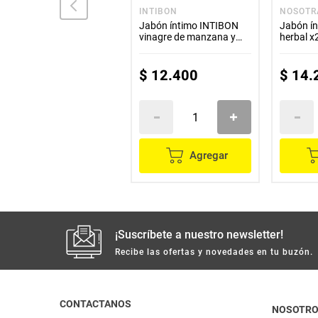
INTIBON
INTIBON
NOSOTR
Jabón íntimo INTIBON
Jabón íntimo INTIBON
Jabón í
vinagre manzana &
vinagre de manzana y
herbal x
caléndula x210 g + jabón
caléndula x120 g
íntimo x120 g
$
25
.
200
$
12
.
400
$
14
.
Agregar
Agregar
¡Suscríbete a nuestro newsletter!
Recibe las ofertas y novedades en tu buzón.
CONTACTANOS
NOSOTR