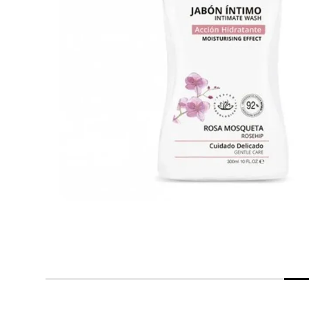
despensa
Mantequilla
Arroz
lácteos y refrigerados
vinos y licores
cuidado del bebé
mascotas
limpieza
cuidado personal
otros