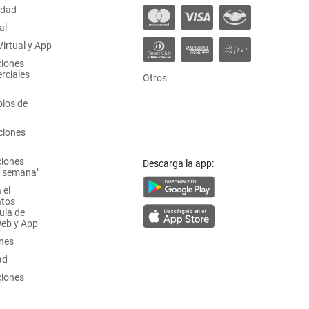
idad
al
irtual y App
ciones
rciales
Otros
ios de
ciones
ciones
Descarga la app:
a semana"
 el
atos
ula de
Web y App
ones
ad
ciones