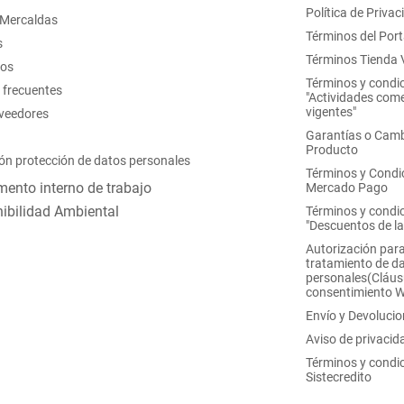
Política de Privac
 Mercaldas
Términos del Port
s
Términos Tienda V
nos
Términos y condi
 frecuentes
"Actividades come
vigentes"
oveedores
Garantías o Camb
Producto
ón protección de datos personales
Términos y Condi
ento interno de trabajo
Mercado Pago
ibilidad Ambiental
Términos y condi
"Descuentos de l
Autorización para
tratamiento de d
personales(Cláus
consentimiento 
Envío y Devoluci
Aviso de privacid
Términos y condi
Sistecredito