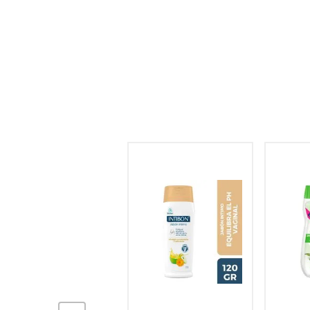
hogar
tecnología
moda
deportes
juguetería