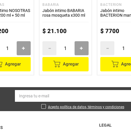
AS
BABARIA
BACTERION
ntimo NOSOTRAS
Jabón intimo BABARIA
Jabón intimo
200 ml + 50 ml
rosa mosqueta x300 ml
BACTERION manz
caléndula x85 ml
200
$
21
.
100
$
7700
Agregar
Agregar
Agre
Acepto política de datos, términos y condiciones
LEGAL
OS