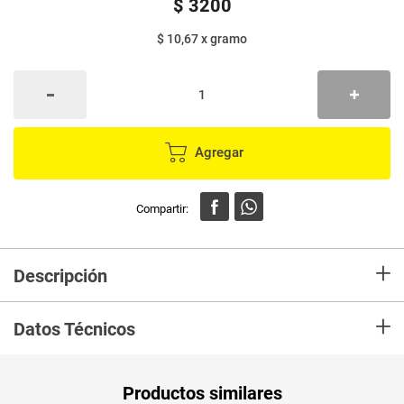
$
3200
$ 10,67
x
gramo
Agregar
+
Descripción
Jabón FAB ultra flash floral x300 g
+
Datos Técnicos
Peso Neto
300
Productos similares
Producto (kg)