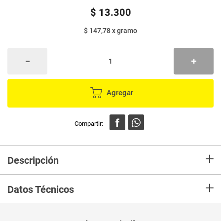
$
13
.
300
$ 147,78
x
gramo
Agregar
+
Descripción
En Mercaldas Compra Jabon Desodorante Para Perro Can Amor X90G
+
Marca CANAMOR y recibelo en tu casa en minutos.
Datos Técnicos
Unidad de
un