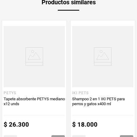
Productos similares
medida
Multiplicador
1
PUM - Medida
90
Peso Neto
90
Producto (kg)
PUM - Unidad
Gramo
de Medida
PETYS
IKI PETS
Tapete absorbente PETYS mediano
Shampoo 2 en 1 IKI PETS para
x12 unds
perros y gatos x400 ml
$
26
.
300
$
18
.
000