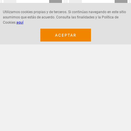
Utilizamos cookies propias y de terceros. Si continúas navegando en este sitio
asumimos que estás de acuerdo. Consulta las finalidades y la Política de
Agregar
Agregar
Cookies
aquí
ACEPTAR
¡Suscribete a nuestro newsletter!
Recibe las ofertas y novedades en tu buzón.
Acepto política de datos, términos y condiciones
Suscribirme