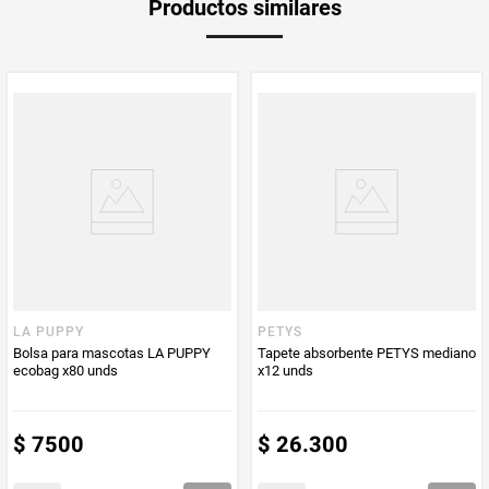
Productos similares
medida
Multiplicador
1
PUM - Medida
4000
Peso Neto
90
Producto (kg)
PUM - Unidad
Gramo
de Medida
LA PUPPY
PETYS
Bolsa para mascotas LA PUPPY
Tapete absorbente PETYS mediano
ecobag x80 unds
x12 unds
$
7500
$
26
.
300