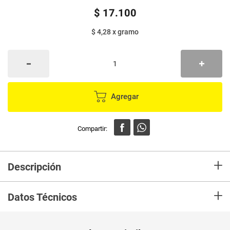
$
17
.
100
$ 4,28
x
gramo
Agregar
+
Descripción
Jabon CANAMOR, es ideal para la limpieza del animal y contiene
+
propiedades naturales. Con Aloe vera que ayuda a la hidratación del
Datos Técnicos
pelaje,Hidrata y suaviza
Unidad de
un