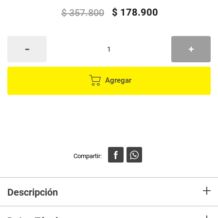
$
178
.
900
$
357
.
800
Agregar
+
Descripción
Lleva tus recorridos en moto al siguiente nivel con este
intercomunicador Bluetooth con luces LED integradas.