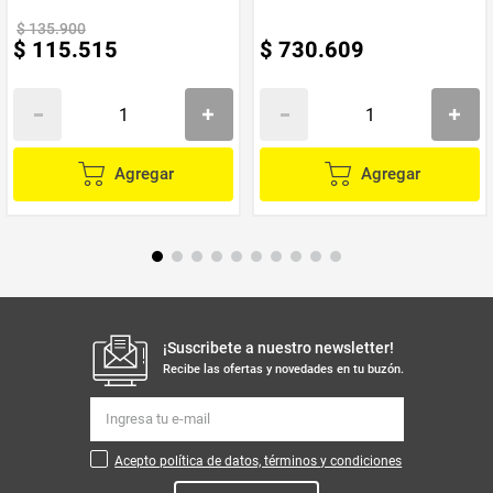
Iluminación LED RGB integrada para mayor visibilidad y
estilo
$
135
.
900
$
115
.
515
$
730
.
609
Comunicación entre pilotos o con el copiloto
Altavoces estéreo de alta fidelidad con sonido envolvente
Micrófono con cancelación de ruido para llamadas claras
*IMPORTANTE* El color del producto puede variar, según la
disponibilidad en el momento*
Agregar
Agregar
**INFORMACION IMPORTANTE **El color de la foto es
referencial para que puedas ver los atributos del producto y al
mismo tiempo es la opción 1 nuestra de despacho. Pero
dejamos la aclaración para que lo tengas presente por si te
llegara en otro color. **
NOTA : La foto de este producto ha sido ambientada, por lo cual
no incluye ningún adorno, ni accesorios, ni piezas adicionales ni
ningún otro elemento que lo acompañan.
Observaciones De Garantía: 1 Mes**** La garantía de este
¡Suscribete a nuestro newsletter!
producto es exclusivamente por defectos de fábrica, no por
daños ocasionados por mal uso o por desconocimiento de uso
Recibe las ofertas y novedades en tu buzón.
del cliente. La garantía se tramitará bajo las políticas, términos y
condiciones establecidos por la empresa. ****
Acepto política de datos, términos y condiciones