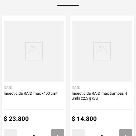
Multiplicador
1
PUM - Medida
4
Peso Neto
4
Producto (kg)
PUM - Unidad
Unidad
de Medida
RAID
RAID
Insecticida RAID max x400 cm³
Insecticida RAID max trampas 4
unds x2.5 g c/u
$
23
.
800
$
14
.
800