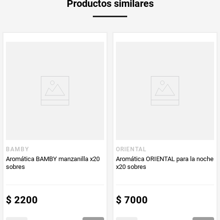
Productos similares
medida
Multiplicador
1
PUM - Medida
24
Peso Neto
20
Producto (kg)
PUM - Unidad
Unidad
de Medida
BAMBY
ORIENTAL
Aromática BAMBY manzanilla x20
Aromática ORIENTAL para la noche
sobres
x20 sobres
$
2200
$
7000