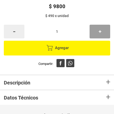
$
9800
$ 490
x
unidad
Agregar
+
Descripción
Infusión TOSH jengibre,limoncillo,té verde,canela,curcuma y lima x20
+
sobres
Datos Técnicos
Unidad de
un