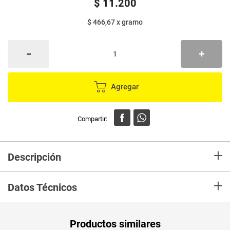
$
11
.
200
$ 466,67
x
gramo
Agregar
+
Descripción
En mercaldas compra Infusión TOSH frutos silvestres x24 g
+
Datos Técnicos
Unidad de
gr
Productos similares
medida