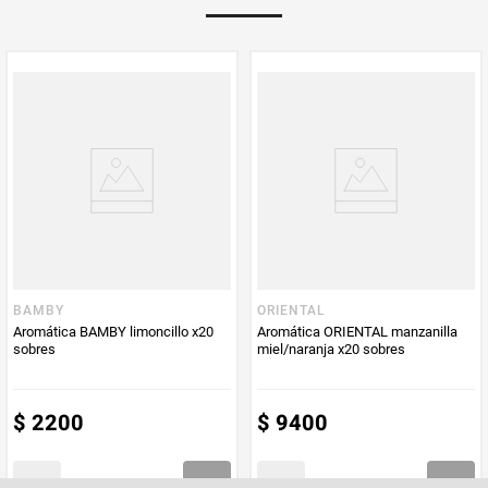
PUM - Medida
24
Peso Neto
24
Producto (kg)
PUM - Unidad
Gramo
de Medida
BAMBY
ORIENTAL
Aromática BAMBY limoncillo x20
Aromática ORIENTAL manzanilla
sobres
miel/naranja x20 sobres
$
2200
$
9400