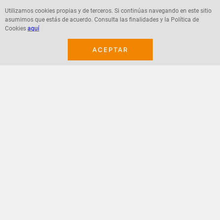
Utilizamos cookies propias y de terceros. Si continúas navegando en este sitio
asumimos que estás de acuerdo. Consulta las finalidades y la Política de
Agregar
Agregar
Cookies
aquí
ACEPTAR
¡Suscribete a nuestro newsletter!
Recibe las ofertas y novedades en tu buzón.
Acepto política de datos, términos y condiciones
Suscribirme
+
CONTACTANOS