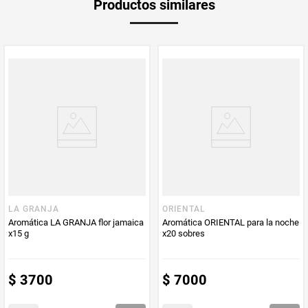
Productos similares
medida
Multiplicador
1
PUM - Medida
20
Peso Neto
20
Producto (kg)
PUM - Unidad
Unidad
de Medida
LA GRANJA
ORIENTAL
Aromática LA GRANJA flor jamaica
Aromática ORIENTAL para la noche
x15 g
x20 sobres
$
3700
$
7000