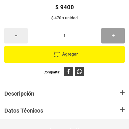
$
9400
$ 470
x
unidad
Agregar
+
Descripción
Nuestra auténtica infusión para la noche, una mezcla verdaderamente
+
calmante para finalizar el día.
Datos Técnicos
Unidad de
un