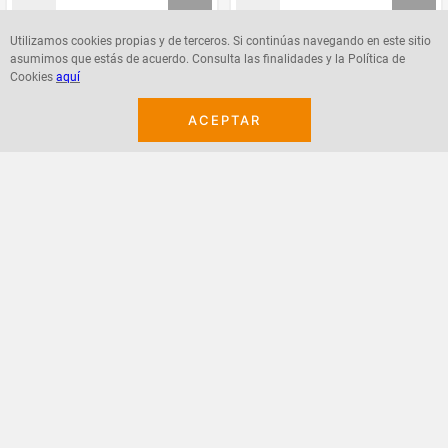
Utilizamos cookies propias y de terceros. Si continúas navegando en este sitio
asumimos que estás de acuerdo. Consulta las finalidades y la Política de
Agregar
Agregar
Cookies
aquí
ACEPTAR
¡Suscribete a nuestro newsletter!
Recibe las ofertas y novedades en tu buzón.
Acepto política de datos, términos y condiciones
Suscribirme