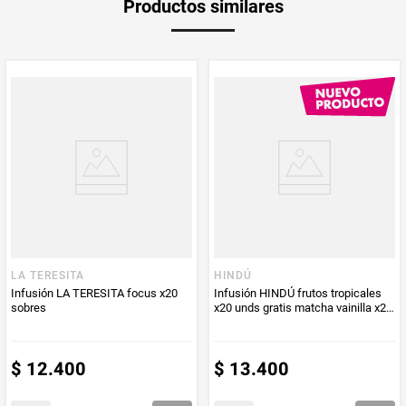
Productos similares
medida
Multiplicador
1
Peso Neto
20
Producto (kg)
PUM - Unidad
Unidad
de Medida
LA TERESITA
HINDÚ
Infusión LA TERESITA focus x20
Infusión HINDÚ frutos tropicales
sobres
x20 unds gratis matcha vainilla x20
unds
$
12
.
400
$
13
.
400