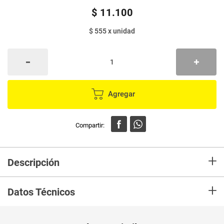
$
11
.
100
$ 555
x
unidad
Agregar
+
Descripción
En mercaldas compra Infusión NATURES HEART cúrcuma-jengibre x20
+
sobres
Datos Técnicos
Unidad de
un