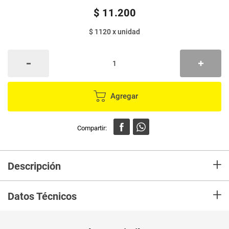
$
11
.
200
$ 1120
x
unidad
Agregar
+
Descripción
Infusion HINDÚ superblends immunity x10 sobres
+
Datos Técnicos
Peso Neto
10