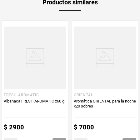
Productos similares
Producto (kg)
PUM - Unidad
Unidad
de Medida
FRESH AROMATIC
ORIENTAL
Albahaca FRESH AROMATIC x60 g
Aromática ORIENTAL para la noche
x20 sobres
$
2900
$
7000