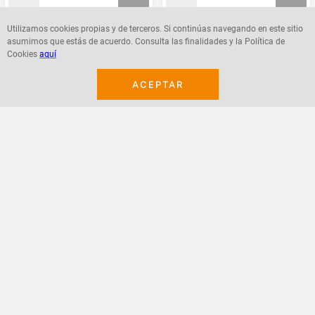
Utilizamos cookies propias y de terceros. Si continúas navegando en este sitio
asumimos que estás de acuerdo. Consulta las finalidades y la Política de
Agregar
Agregar
Cookies
aquí
ACEPTAR
¡Suscribete a nuestro newsletter!
Recibe las ofertas y novedades en tu buzón.
Acepto política de datos, términos y condiciones
Suscribirme