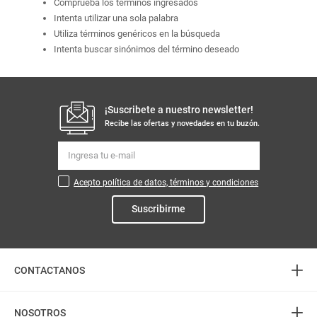
Comprueba los términos ingresados
Intenta utilizar una sola palabra
Utiliza términos genéricos en la búsqueda
Intenta buscar sinónimos del término deseado
¡Suscribete a nuestro newsletter!
Recibe las ofertas y novedades en tu buzón.
Acepto política de datos, términos y condiciones
Suscribirme
+
CONTACTANOS
+
Atención telefónica
NOSOTROS