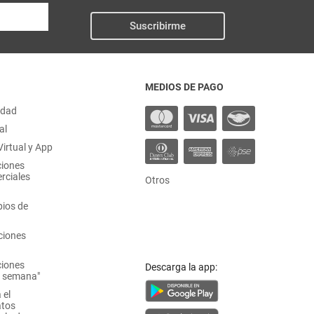
Suscribirme
MEDIOS DE PAGO
idad
al
irtual y App
ciones
rciales
Otros
ios de
ciones
ciones
Descarga la app:
a semana"
 el
atos