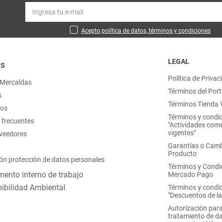
Acepto política de datos, términos y condiciones
LEGAL
OS
Política de Privac
 Mercaldas
Términos del Port
s
Términos Tienda V
nos
Términos y condi
 frecuentes
"Actividades come
vigentes"
oveedores
Garantías o Camb
Producto
ón protección de datos personales
Términos y Condi
ento interno de trabajo
Mercado Pago
ibilidad Ambiental
Términos y condi
"Descuentos de l
Autorización para
tratamiento de d