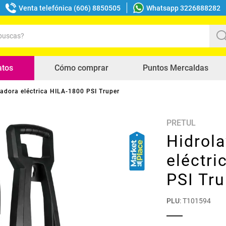
Venta telefónica (606) 8850505
Whatsapp 3226888282
uscas?
s buscados
atos
Cómo comprar
Puntos Mercaldas
adora eléctrica HILA-1800 PSI Truper
PRETUL
Hidrol
eléctri
PSI Tru
PLU
:
T101594