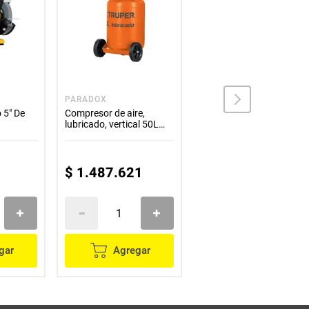
PARADOX
TRUPER
 5" De
Compresor de aire,
Rotomartillo 1/2" 650W
lubricado, vertical 50L
Profesional Truper
3½HP 127V Truper
$
1
.
487
.
621
$
193
.
669
gar
Agregar
Agregar