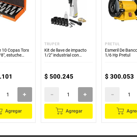
TRUPER
PRETUL
e 10 Copas Torx
Kit de llave de impacto
Esmeril De Banco
/8", estuche
1/2" industrial con
1/6 Hp Pretul
estuche plástico Truper
TPN-734H-2K
.
101
$
500
.
245
$
300
.
053
Agregar
Agregar
Agre