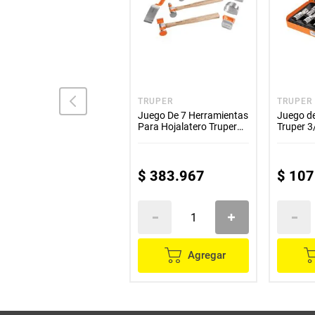
GUDDI
TRUPER
TRUPER
Taladro Inalambrico 24V
Juego De 7 Herramientas
Juego d
Con Kit Herramientas 26
Para Hojalatero Truper
Truper 3
Piezas
Jm-Ho
metalico
$
380
.
000
$
210
.
000
$
383
.
967
$
107
Agregar
Agregar