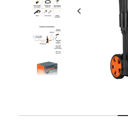
despensa
Arroz
Aceite
lácteos y refrigerados
vinos y licores
cuidado del bebé
mascotas
limpieza
cuidado personal
otros