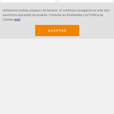
$
8700
$
8700
Utilizamos cookies propias y de terceros. Si continúas navegando en este sitio
asumimos que estás de acuerdo. Consulta las finalidades y la Política de
Cookies
aquí
ACEPTAR
Agregar
Agregar
¡Suscribete a nuestro newsletter!
Recibe las ofertas y novedades en tu buzón.
Acepto política de datos, términos y condiciones