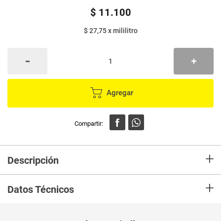
$
11
.
100
$ 27,75
x
mililitro
Agregar
+
Descripción
El suero rehidratante Hidraplus meq 75 zinc es ideal para tratar la
+
deshidratación por diarrea y vomito moderada o severa
Datos Técnicos
Unidad de
un