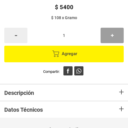
$
5400
$ 108
x
Gramo
Agregar
+
Descripción
Ideales para premiar y refrescar a la mascota en los días de calor.
+
Refrigerarlos durante 30 minutos antes de darlo a la mascota.
Datos Técnicos
Ingredientes de calidad.
Unidad de
un