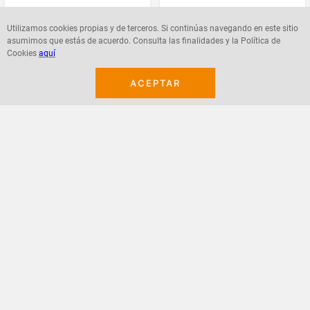
Utilizamos cookies propias y de terceros. Si continúas navegando en este sitio
asumimos que estás de acuerdo. Consulta las finalidades y la Política de
Cookies
aquí
Agregar
Agregar
ACEPTAR
¡Suscribete a nuestro newsletter!
Recibe las ofertas y novedades en tu buzón.
Acepto política de datos, términos y condiciones
Suscribirme