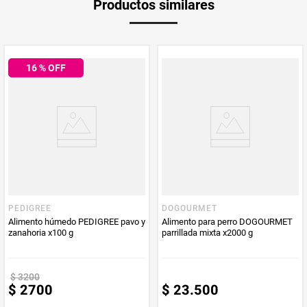
Productos similares
medida
Multiplicador
1
16
% OFF
PUM - Medida
50
Peso Neto
50
Producto (kg)
PUM - Unidad
Gramo
de Medida
PEDIGREE
DOGOURMET
Alimento húmedo PEDIGREE pavo y
Alimento para perro DOGOURMET
zanahoria x100 g
parrillada mixta x2000 g
$
3200
$
2700
$
23
.
500