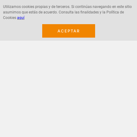
Utilizamos cookies propias y de terceros. Si continúas navegando en este sitio
asumimos que estás de acuerdo. Consulta las finalidades y la Política de
Agregar
Agregar
Cookies
aquí
ACEPTAR
¡Suscribete a nuestro newsletter!
Recibe las ofertas y novedades en tu buzón.
Acepto política de datos, términos y condiciones
Suscribirme
+
CONTACTANOS