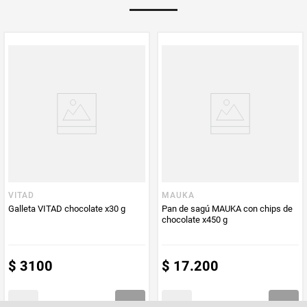
Multiplicador
1
PUM - Medida
500
Peso Neto
500
Producto (kg)
PUM - Unidad
Gramo
de Medida
VITAD
MAUKA
Galleta VITAD chocolate x30 g
Pan de sagú MAUKA con chips de
chocolate x450 g
$
3100
$
17
.
200