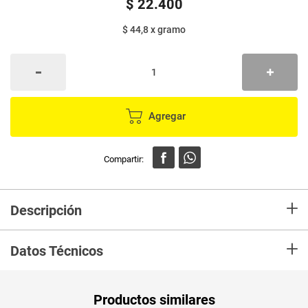
$
22
.
400
$ 44,8
x
gramo
Agregar
+
Descripción
En mercaldas compra Hamburguesa VEDANA garbanzo x500 g
+
Datos Técnicos
Unidad de
gr
Productos similares
medida